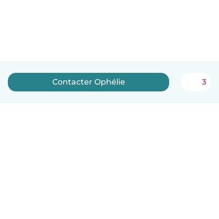
Contacter Ophélie
3
Français
Comment ça marche
Aide