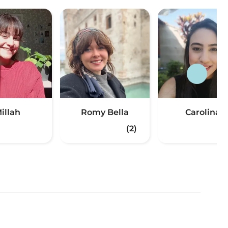
illah
Romy Bella
Carolina
(2)
(