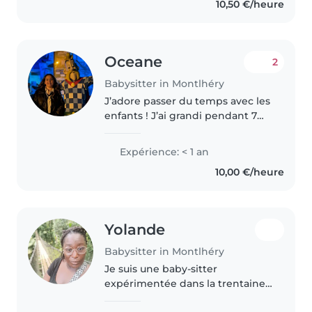
10,50 €/heure
Oceane
2
Babysitter in Montlhéry
J’adore passer du temps avec les
enfants ! J’ai grandi pendant 7
ans avec des enfants de 0 à 4 ans
donc j’ai été assez habitué d’être
Expérience: < 1 an
avec eux. Je finis bientôt de
10,00 €/heure
passer mon BAFA...
Yolande
Babysitter in Montlhéry
Je suis une baby-sitter
expérimentée dans la trentaine
avec 9 ans d'expérience auprès