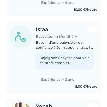
des bébés, tout-petits et jeunes
Expérience: > 9 ans
enfants. Je suis calme, patiente
10,00 €/heure
et attentive. J'ai des
compétences..
Israa
Babysitter in Montlhéry
Besoin d'une babysitter de
confiance ? Je m'appelle Israa, j'ai
15 ans et j'aime beaucoup
m'occuper des enfants. Je suis
Rejoignez Babysits pour voir
douce, patiente et créative, et j'ai
ce profil complet.
déjà gardé des enfants..
Expérience: > 2 ans
5,00 €/heure
Yonah