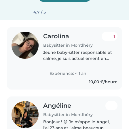
4,7 / 5
Carolina
1
Babysitter in Montlhéry
Jeune baby-sitter responsable et
calme, je suis actuellement en
première ST2S et je parle
français et portugais. Bien que je
Expérience: < 1 an
n'aie pas d'expérience formelle,
10,00 €/heure
j'adore m'occuper des..
Angéline
Babysitter in Montlhéry
Bonjour ! 😊 Je m'appelle Angel,
j'ai 23 ans et j'aime beaucoup