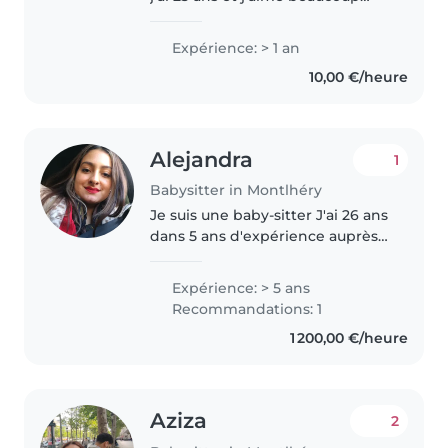
m'occuper des enfants 👶.
Depuis plusieurs années, j'ai
Expérience: > 1 an
l'habitude de garder les enfants
10,00 €/heure
de ma famille, ce qui m'a permis..
Alejandra
1
Babysitter in Montlhéry
Je suis une baby-sitter J'ai 26 ans
dans 5 ans d'expérience auprès
des enfants de tous âges, des
bébés aux écoliers. Je suis
Expérience: > 5 ans
responsable, amicale et
Recommandations: 1
empathique, et je possède de
1 200,00 €/heure
nombreuses..
Aziza
2