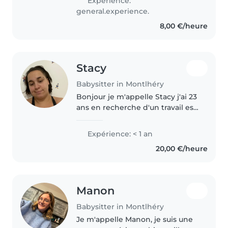
Expérience:
general.experience.
8,00 €/heure
Stacy
Babysitter in Montlhéry
Bonjour je m'appelle Stacy j'ai 23
ans en recherche d'un travail est-
ce que je voudrais faire c'est
baby-sitter et moi avec les
Expérience: < 1 an
enfants je m'entends très bien je
20,00 €/heure
sais très bien m'en..
Manon
Babysitter in Montlhéry
Je m'appelle Manon, je suis une