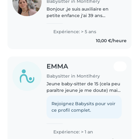
Babysitter in Montlhéry
Bonjour ,je suis auxiliaire en
petite enfance j'ai 39 ans
,diplômée d'un cap petite
enfance ,je vous propose de
Expérience: > 5 ans
garder vos enfants à Montlhéry
10,00 €/heure
,marcoussis ,linas ,arpajon ville
du..
EMMA
Babysitter in Montlhéry
Jeune baby-sitter de 15 (cela peu
paraître jeune je me doute) mais
j'ai toujours adoré m'occuper
d'enfant depuis petite et passait
Rejoignez Babysits pour voir
du bon temps avec eux en étant
ce profil complet.
aussi très attentive..
Expérience: > 1 an