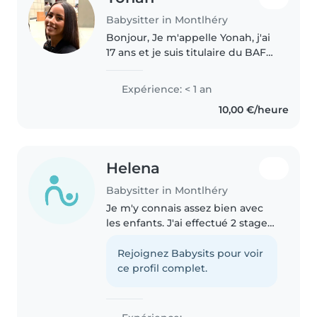
Babysitter in Montlhéry
Bonjour, Je m'appelle Yonah, j'ai
17 ans et je suis titulaire du BAFA.
Passionnée par l'animation et le
contact avec les enfants, je
Expérience: < 1 an
propose mes services de baby-
10,00 €/heure
sitting afin d'accompagner..
Helena
Babysitter in Montlhéry
Je m'y connais assez bien avec
les enfants. J'ai effectué 2 stages
en maternelle et je m'occupe de
mon petit frère depuis sa
Rejoignez Babysits pour voir
naissance. Je passe cette année
ce profil complet.
en terminale général avec..