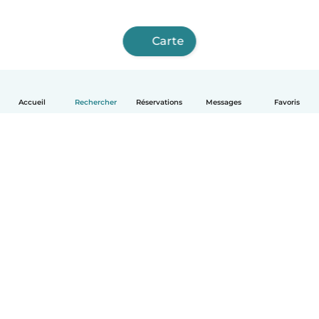
Carte
Accueil
Rechercher
Réservations
Messages
Favoris
Français
Comment ça marche
Aide
Conditions et confidentialité
Tarifs
Coordonnées de l'entreprise
Babysits pour les entreprises