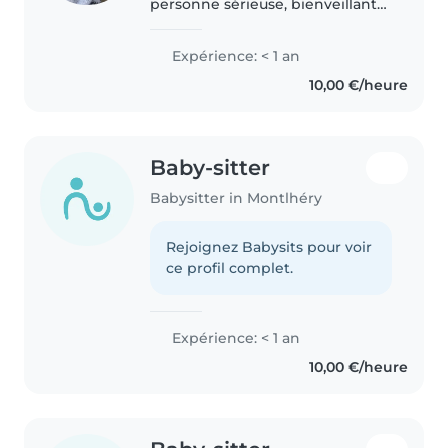
personne sérieuse, bienveillante
et attentive. J'aime m'occuper
des enfants et veiller à leur bien-
Expérience: < 1 an
être au quotidien. Patiente et à
10,00 €/heure
l'écoute, je sais..
Baby-sitter
Babysitter in Montlhéry
Rejoignez Babysits pour voir
ce profil complet.
Expérience: < 1 an
10,00 €/heure