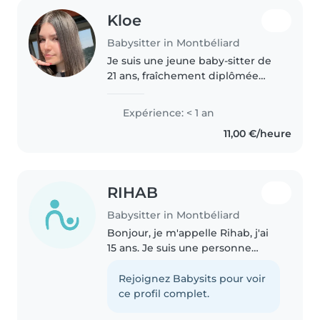
Kloe
Babysitter in Montbéliard
Je suis une jeune baby-sitter de
21 ans, fraîchement diplômée
d'un baccalauréat STSS et je suis
en formation CAP AEPE ( petite
Expérience: < 1 an
enfance ). Bien que je n'aie pas
11,00 €/heure
d'expérience professionnelle,..
RIHAB
Babysitter in Montbéliard
Bonjour, je m'appelle Rihab, j'ai
15 ans. Je suis une personne
calme, douce, gentille et à
l'écoute. J'adore les enfants et
Rejoignez Babysits pour voir
j'aime passer du temps avec eux,
ce profil complet.
jouer, discuter et les..