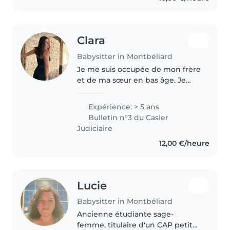
Clara
Babysitter in Montbéliard
Je me suis occupée de mon frère
et de ma sœur en bas âge. Je
travaille également avec des
enfants en situation de handicap
Expérience: > 5 ans
et j'ai réalisé des stages en
Bulletin n°3 du Casier
crèche dans le cadre de mon..
Judiciaire
12,00 €/heure
Lucie
Babysitter in Montbéliard
Ancienne étudiante sage-
femme, titulaire d'un CAP petite