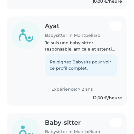
10,00 €/heure
section bilingue..
Ayat
Babysitter in Montbéliard
Je suis une baby-sitter
responsable, amicale et attentive
avec 2 ans d'expérience en
garde d'enfants, principalement
Rejoignez Babysits pour voir
avec les enfants d'âge
ce profil complet.
préscolaire et scolaire. Je parle
français..
Expérience: > 2 ans
12,00 €/heure
Baby-sitter
Babysitter in Montbéliard