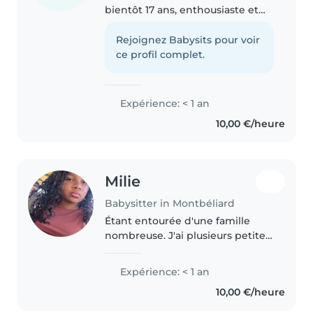
bientôt 17 ans, enthousiaste et
créative, idéale pour garder vos
enfants! Bien que je n'aie pas
Rejoignez Babysits pour voir
d'expérience officielle en baby-
ce profil complet.
sitting, j'adore passer..
Expérience: < 1 an
10,00 €/heure
Milie
Babysitter in Montbéliard
Étant entourée d'une famille
nombreuse. J'ai plusieurs petite
nièces neveux ce qui m'a permis
d'avoir un peu d'expérience avec
Expérience: < 1 an
les enfant. J'aime jouer avec eux ,
10,00 €/heure
Je suis patiente..