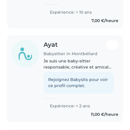
enfance ayant travaillée en tant
qu'Atsem, dans les crèches, en
Expérience: > 10 ans
animation et en tant que
7,00 €/heure
nounou chez des particuliers, je
cherche..
Ayat
Babysitter in Montbéliard
Je suis une baby-sitter
responsable, créative et amicale
avec 5 ans d'expérience en
garde d'enfants, principalement
Rejoignez Babysits pour voir
avec des enfants en bas âge,
ce profil complet.
d'âge préscolaire et d'âge
scolaire...
Expérience: > 2 ans
11,00 €/heure