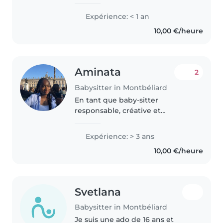
Expérience: < 1 an
10,00 €/heure
Aminata
2
Babysitter in Montbéliard
En tant que baby-sitter
responsable, créative et
empathique, j'ai 3 années
d'expérience auprès des enfants
Expérience: > 3 ans
d'âge préscolaire et scolaire.
10,00 €/heure
Bien que je ne sois pas certifiée
aux premiers..
Svetlana
Babysitter in Montbéliard
Je suis une ado de 16 ans et