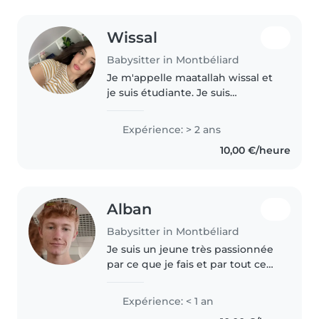
Wissal
Babysitter in Montbéliard
Je m'appelle maatallah wissal et
je suis étudiante. Je suis
responsable, patiente et j'aime
beaucoup m'occuper des
Expérience: > 2 ans
enfants. J'ai acquis de
10,00 €/heure
l'expérience grâce à un stage
avec des enfants..
Alban
Babysitter in Montbéliard
Je suis un jeune très passionnée
par ce que je fais et par tout ce
que les autres font. J'aime faire
du sport ( triathlon) et faire du
Expérience: < 1 an
bénévolat. J'etudie au lycée en