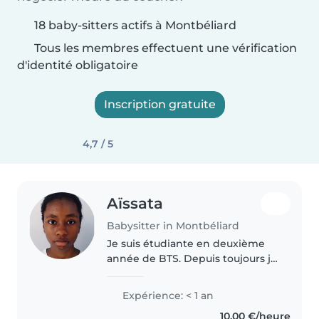
18 baby-sitters actifs à Montbéliard
Tous les membres effectuent une vérification
d'identité obligatoire
Inscription gratuite
4,7 / 5
Aïssata
Babysitter in Montbéliard
Je suis étudiante en deuxième
année de BTS. Depuis toujours je
m'occupe de mes petits frères et
de mes petits cousins. Je
Expérience: < 1 an
cherche un emploi pour une
10,00 €/heure
meilleure stabilité financière..