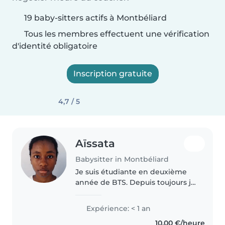
19 baby-sitters actifs à Montbéliard
Tous les membres effectuent une vérification
d'identité obligatoire
Inscription gratuite
4,7 / 5
Aïssata
Babysitter in Montbéliard
Je suis étudiante en deuxième
année de BTS. Depuis toujours je
m'occupe de mes petits frères et
de mes petits cousins. Je
Expérience: < 1 an
cherche un emploi pour une
10,00 €/heure
meilleure stabilité financière..