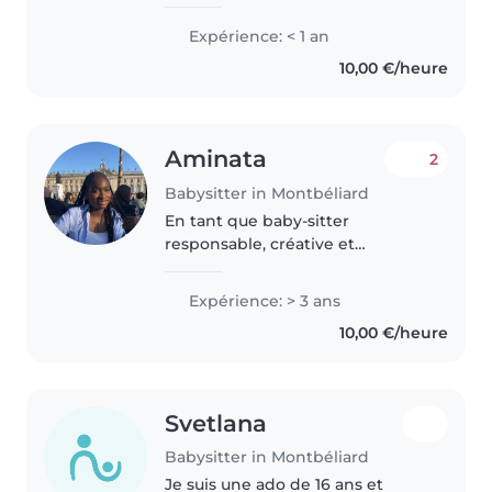
Expérience: < 1 an
10,00 €/heure
Aminata
2
Babysitter in Montbéliard
En tant que baby-sitter
responsable, créative et
empathique, j'ai 3 années
d'expérience auprès des enfants
Expérience: > 3 ans
d'âge préscolaire et scolaire.
10,00 €/heure
Bien que je ne sois pas certifiée
aux premiers..
Svetlana
Babysitter in Montbéliard
Je suis une ado de 16 ans et