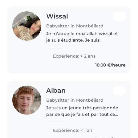
Wissal
Babysitter in Montbéliard
Je m'appelle maatallah wissal et
je suis étudiante. Je suis
responsable, patiente et j'aime
beaucoup m'occuper des
Expérience: > 2 ans
enfants. J'ai acquis de
10,00 €/heure
l'expérience grâce à un stage
avec des enfants..
Alban
Babysitter in Montbéliard
Je suis un jeune très passionnée
par ce que je fais et par tout ce
que les autres font. J'aime faire
du sport ( triathlon) et faire du
Expérience: < 1 an
bénévolat. J'etudie au lycée en