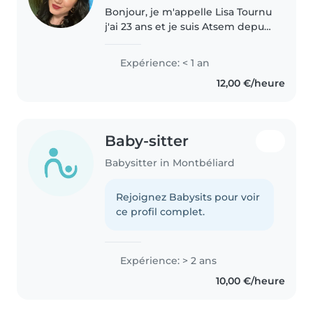
Bonjour, je m'appelle Lisa Tournu
j'ai 23 ans et je suis Atsem depuis
3 ans ! J'aime passé du temps
avec les enfants, les voir rire et
Expérience: < 1 an
parler sans s'arrêter. J'ai de
12,00 €/heure
l'empathie et..
Baby-sitter
Babysitter in Montbéliard
Rejoignez Babysits pour voir
ce profil complet.
Expérience: > 2 ans
10,00 €/heure