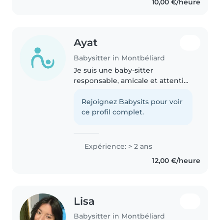
10,00 €/heure
section bilingue..
Ayat
Babysitter in Montbéliard
Je suis une baby-sitter
responsable, amicale et attentive
avec 2 ans d'expérience en
garde d'enfants, principalement
Rejoignez Babysits pour voir
avec les enfants d'âge
ce profil complet.
préscolaire et scolaire. Je parle
français..
Expérience: > 2 ans
12,00 €/heure
Lisa
Babysitter in Montbéliard