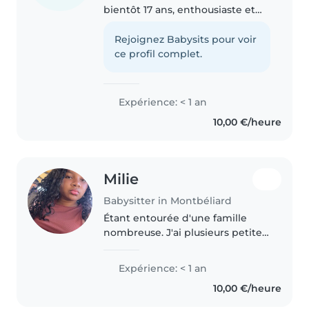
bientôt 17 ans, enthousiaste et
créative, idéale pour garder vos
enfants! Bien que je n'aie pas
Rejoignez Babysits pour voir
d'expérience officielle en baby-
ce profil complet.
sitting, j'adore passer..
Expérience: < 1 an
10,00 €/heure
Milie
Babysitter in Montbéliard
Étant entourée d'une famille
nombreuse. J'ai plusieurs petite
nièces neveux ce qui m'a permis
d'avoir un peu d'expérience avec
Expérience: < 1 an
les enfant. J'aime jouer avec eux ,
10,00 €/heure
Je suis patiente..