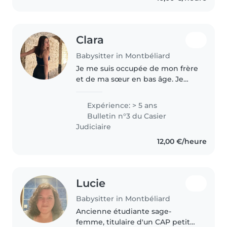
Clara
Babysitter in Montbéliard
Je me suis occupée de mon frère
et de ma sœur en bas âge. Je
travaille également avec des
enfants en situation de handicap
Expérience: > 5 ans
et j'ai réalisé des stages en
Bulletin n°3 du Casier
crèche dans le cadre de mon..
Judiciaire
12,00 €/heure
Lucie
Babysitter in Montbéliard
Ancienne étudiante sage-
femme, titulaire d'un CAP petite