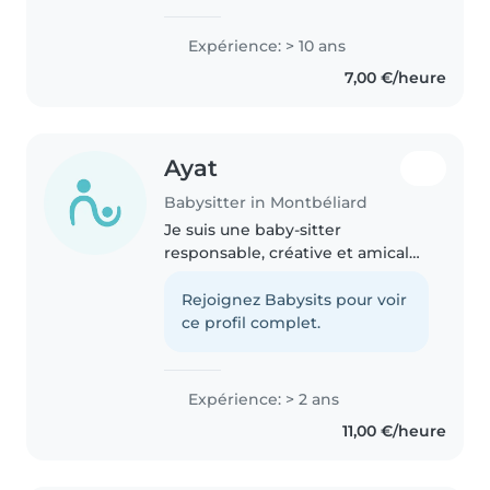
enfance ayant travaillée en tant
qu'Atsem, dans les crèches, en
Expérience: > 10 ans
animation et en tant que
7,00 €/heure
nounou chez des particuliers, je
cherche..
Ayat
Babysitter in Montbéliard
Je suis une baby-sitter
responsable, créative et amicale
avec 5 ans d'expérience en
garde d'enfants, principalement
Rejoignez Babysits pour voir
avec des enfants en bas âge,
ce profil complet.
d'âge préscolaire et d'âge
scolaire...
Expérience: > 2 ans
11,00 €/heure