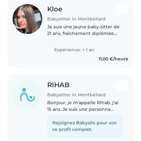
Kloe
Babysitter in Montbéliard
Je suis une jeune baby-sitter de
21 ans, fraîchement diplômée
d'un baccalauréat STSS et je suis
en formation CAP AEPE ( petite
Expérience: < 1 an
enfance ). Bien que je n'aie pas
11,00 €/heure
d'expérience professionnelle,..
RIHAB
Babysitter in Montbéliard
Bonjour, je m'appelle Rihab, j'ai
15 ans. Je suis une personne
calme, douce, gentille et à
l'écoute. J'adore les enfants et
Rejoignez Babysits pour voir
j'aime passer du temps avec eux,
ce profil complet.
jouer, discuter et les..