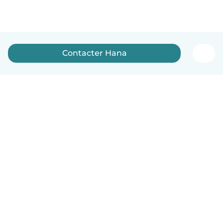
Contacter Hana
Français
Comment ça marche
Aide
Conditions et confidentialité
Tarifs
Coordonnées de l'entreprise