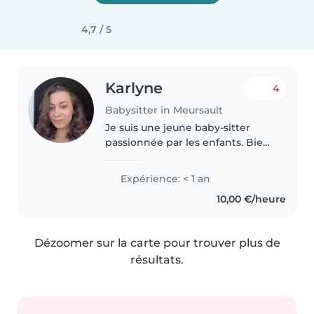
4,7 / 5
Karlyne
4
Babysitter in Meursault
Je suis une jeune baby-sitter
passionnée par les enfants. Bien
que je n'aie pas encore
d'expérience professionnelle, j'ai
Expérience: < 1 an
beaucoup d'enthousiasme et de
10,00 €/heure
patience pour m'occuper de vos..
Dézoomer sur la carte pour trouver plus de
résultats.