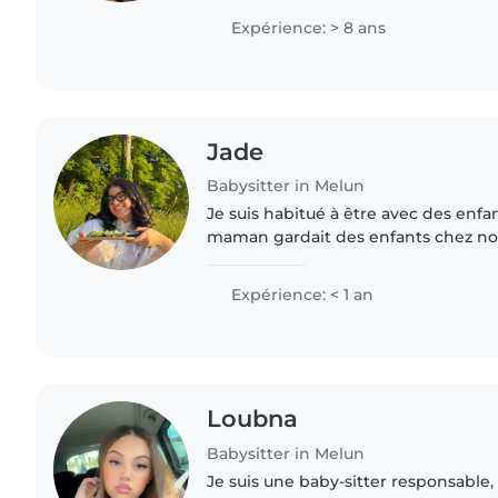
J'adore..
Expérience: > 8 ans
Jade
Babysitter in Melun
Je suis habitué à être avec des enfa
maman gardait des enfants chez nou
été avec des enfants et en grandiss
moi même en..
Expérience: < 1 an
Loubna
Babysitter in Melun
Je suis une baby-sitter responsable,