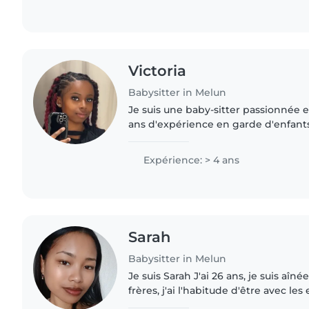
Victoria
Babysitter in Melun
Je suis une baby-sitter passionnée 
ans d'expérience en garde d'enfant
avec des enfants d'âge préscolaire. J
j'adore partager..
Expérience: > 4 ans
Sarah
Babysitter in Melun
Je suis Sarah J'ai 26 ans, je suis aîn
frères, j'ai l'habitude d'être avec le
me définit beaucoup. Je suis sourian