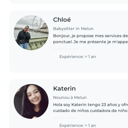
Chloé
Babysitter in Melun
Bonjour, je propose mes services d
ponctuel. Je me présente je m'appell
J'ai déjà garder des enfants de la na
depuis mon adolescence..
Expérience: < 1 an
Katerin
Nounou à Melun
Hola soy Katerin tengo 23 años y ofr
cuidado de niños cuidadora de niñ
persona comprometida y paciente c
Aunque mi experiencia..
Expérience: < 1 an