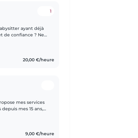
1
et de confiance ? Ne
20,00 €/heure
 propose mes services
s depuis mes 15 ans,
permis d'acquérir une
9,00 €/heure