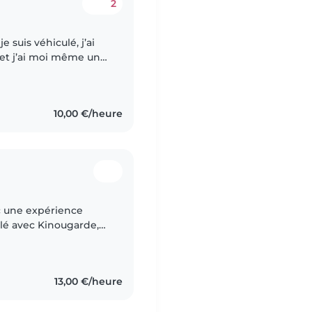
2
 et j’ai moi même un
10,00 €/heure
c une expérience
illé avec Kinougarde,
le, deux stages en
13,00 €/heure