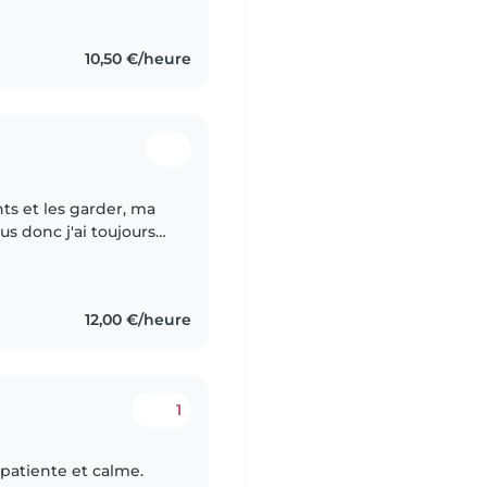
10,50 €/heure
nts et les garder, ma
s donc j'ai toujours
ant j'ai commencé à
12,00 €/heure
1
 patiente et calme.