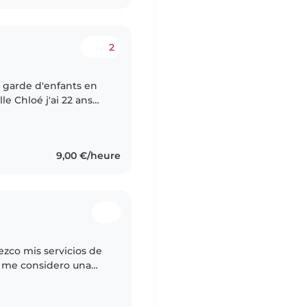
2
e garde d'enfants en
e Chloé j'ai 22 ans
issance à 10 ans
9,00 €/heure
ezco mis servicios de
o me considero una
on lo que hago.