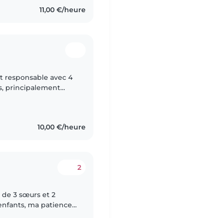
11,00 €/heure
et responsable avec 4
s, principalement
e parle français et
10,00 €/heure
2
ée de 3 sœurs et 2
s enfants, ma patience
te et très positive