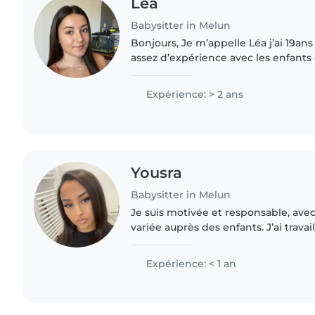
Lea
Babysitter in Melun
Bonjours, Je m’appelle Léa j’ai 19ans je suis véhiculé, j’ai
assez d’expérience avec les enfants
petit frère Je suis une personne douce, calme et à
l’écoute,..
Expérience: > 2 ans
Yousra
Babysitter in Melun
Je suis motivée et responsable, ave
variée auprès des enfants. J’ai trava
effectué un stage en école maternel
centre de loisirs,..
Expérience: < 1 an