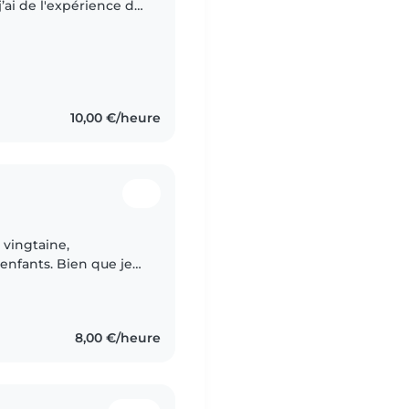
’ai de l'expérience de
ar le travail auprès
10,00 €/heure
 vingtaine,
 enfants. Bien que je
le, j'ai eu l'occasion
8,00 €/heure