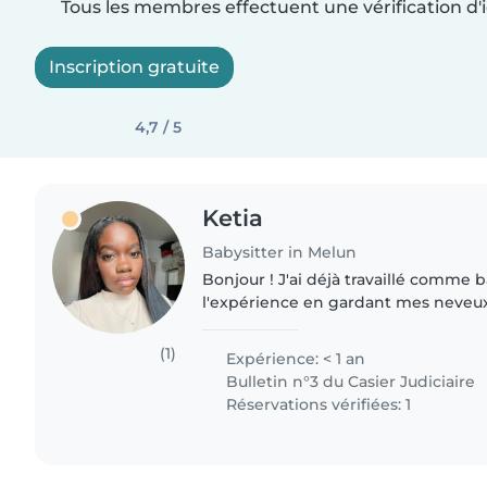
Tous les membres effectuent une vérification d'i
Inscription gratuite
4,7 / 5
Ketia
Babysitter in Melun
Bonjour ! J'ai déjà travaillé comme ba
l'expérience en gardant mes neveux
bébé et déjà fait du baby sitting j'ai 
bureau..
(1)
Expérience: < 1 an
Bulletin n°3 du Casier Judiciaire
Réservations vérifiées: 1