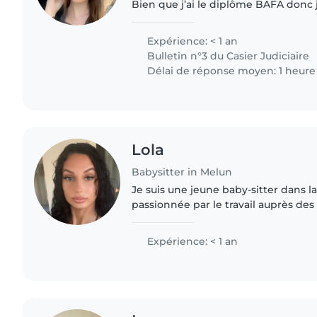
Bien que j’ai le diplôme BAFA donc j
garde d'enfants, je suis passionnée p
des jeunes..
Expérience: < 1 an
Bulletin n°3 du Casier Judiciaire
Délai de réponse moyen: 1 heure
Lola
Babysitter in Melun
Je suis une jeune baby-sitter dans la
passionnée par le travail auprès des
n'aie pas encore d'expérience officiel
de garder des..
Expérience: < 1 an