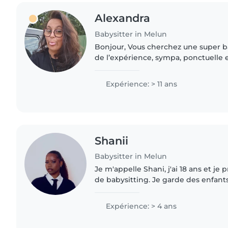
Alexandra
Babysitter in Melun
Bonjour, Vous cherchez une super babysitter ayant déjà
de l’expérience, sympa, ponctuelle 
cherchez plus, me voilà ! Diplômée paramédicale, ayant
une longue liste..
Expérience: > 11 ans
Shanii
Babysitter in Melun
Je m'appelle Shani, j'ai 18 ans et je
de babysitting. Je garde des enfant
avec plusieurs familles, ce qui m'a 
solide..
Expérience: > 4 ans