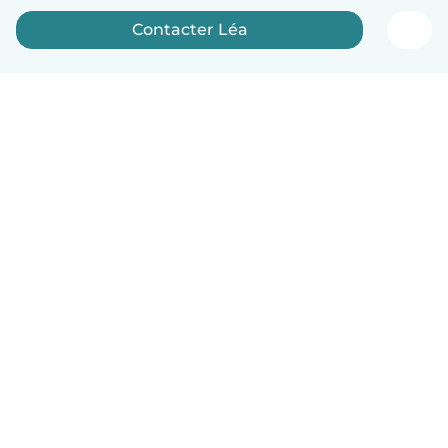
Contacter Léa
Français
Comment ça marche
Aide
Conditions et confidentialité
Tarifs
Coordonnées de l'entreprise
Babysits pour les entreprises
Les normes communautaires