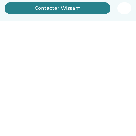
Contacter Wissam
Français
Comment ça marche
Aide
Conditions et confidentialité
Tarifs
Coordonnées de l'entreprise
Babysits pour les entreprises
Les normes communautaires