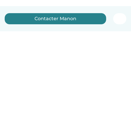
Contacter Manon
Français
Comment ça marche
Aide
Conditions et confidentialité
Tarifs
Coordonnées de l'entreprise
Babysits pour les entreprises