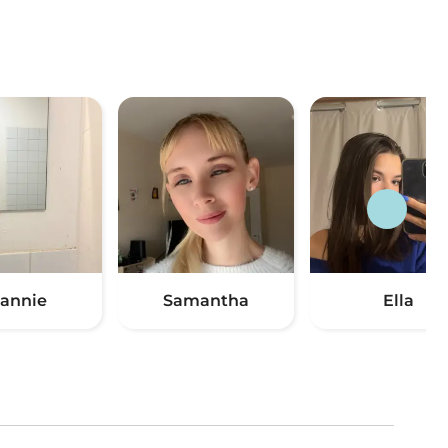
oannie
Samantha
Ella