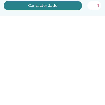
Contacter Jade
1
Français
Comment ça marche
Aide
Conditions et confidentialité
Tarifs
Coordonnées de l'entreprise
Babysits pour les entreprises
Les normes communautaires