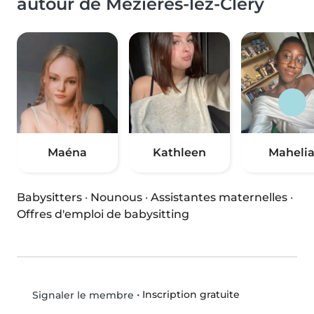
autour de Mézières-lez-Cléry
Maéna
Kathleen
Maheli
Babysitters
·
Nounous
·
Assistantes maternelles
·
Offres d'emploi de babysitting
•
Inscription gratuite
Signaler le membre