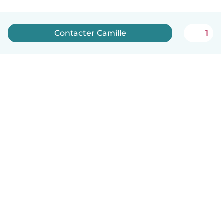
Contacter Camille
1
Français
Comment ça marche
Aide
Conditions et confidentialité
Tarifs
Coordonnées de l'entreprise
Babysits pour les entreprises