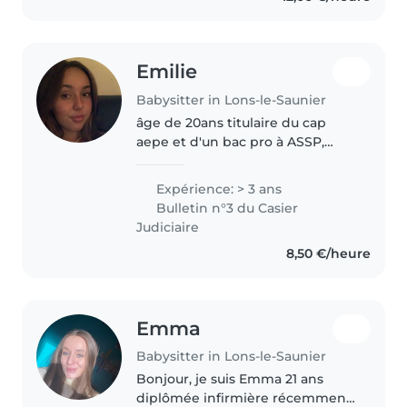
Emilie
Babysitter in Lons-le-Saunier
âge de 20ans titulaire du cap
aepe et d'un bac pro à ASSP,
avec une expérience avec les
enfants de trois ans dont une
Expérience: > 3 ans
année entière a travaillé en école
Bulletin n°3 du Casier
maternelle. Je propose de
Judiciaire
garder..
8,50 €/heure
Emma
Babysitter in Lons-le-Saunier
Bonjour, je suis Emma 21 ans
diplômée infirmière récemment