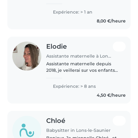
toujours, je suis passionnée par
le travail auprès des enfants et je
Expérience: > 1 an
souhaite devenir éducatrice de
8,00 €/heure
jeunes enfants (EJE) afin..
Elodie
Assistante maternelle à Lons-le-Saunier
Assistante maternelle depuis
2018, je veillerai sur vos enfants
comme j'aurais aimé qu'on le
fasse avec les miens. Ancienne
Expérience: > 8 ans
enseignante, je suis très à l'aise
4,50 €/heure
avec les enfants. Je..
Chloé
Babysitter in Lons-le-Saunier
Bonjour, Je m'appelle Chloé , et