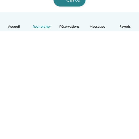
Accueil
Rechercher
Réservations
Messages
Favoris
Français
Comment ça marche
Aide
Conditions et confidentialité
Tarifs
Coordonnées de l'entreprise
Babysits pour les entreprises
Les normes communautaires