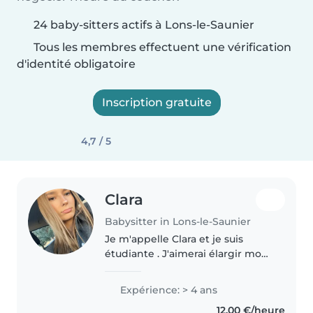
24 baby-sitters actifs à Lons-le-Saunier
Tous les membres effectuent une vérification
d'identité obligatoire
Inscription gratuite
4,7 / 5
Clara
Babysitter in Lons-le-Saunier
Je m'appelle Clara et je suis
étudiante . J'aimerai élargir mon
cercle de garde pour découvrir
et apprendre plus sur les enfant .
Expérience: > 4 ans
Je suis intéressée par la
12,00 €/heure
psychologie ,le comportement..