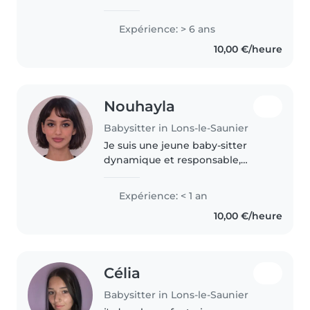
Passionnée par le contact avec
les enfants, je fais du baby-
Expérience: > 6 ans
sitting depuis plusieurs années
10,00 €/heure
et j'ai acquis de l'expérience..
Nouhayla
Babysitter in Lons-le-Saunier
Je suis une jeune baby-sitter
dynamique et responsable,
prête à s'occuper de vos enfants
avec bienveillance. Je parle
Expérience: < 1 an
anglais, arabe et français et
10,00 €/heure
turque et aussi allemand ce qui..
Célia
Babysitter in Lons-le-Saunier