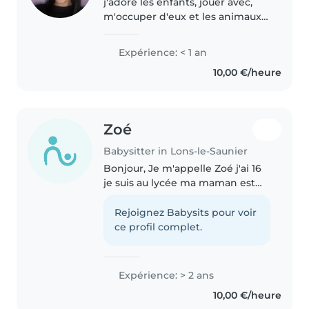
j'adore les enfants, jouer avec,
m'occuper d'eux et les animaux
j'ai des animaux chez moi jadore
passer du temps avec. j'ai hate
Expérience: < 1 an
de garder vos enfants !!
10,00 €/heure
Zoé
Babysitter in Lons-le-Saunier
Bonjour, Je m'appelle Zoé j'ai 16
je suis au lycée ma maman est
assistante maternelle donc je
m'occupe souvent des enfants
Rejoignez Babysits pour voir
qu'elle garde depuis que je suis
ce profil complet.
petite et j'ai déjà fait..
Expérience: > 2 ans
10,00 €/heure