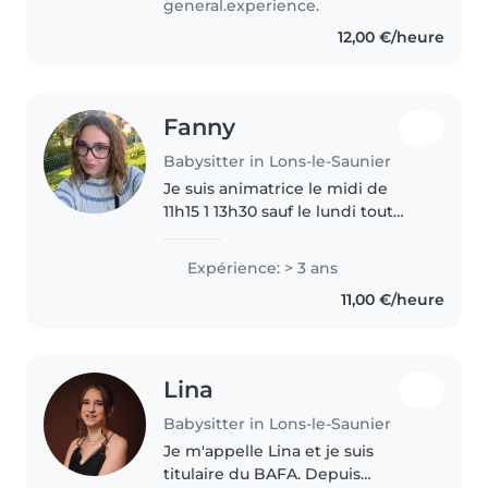
general.experience.
et en responsabilités tout..
12,00 €/heure
Fanny
Babysitter in Lons-le-Saunier
Je suis animatrice le midi de
11h15 1 13h30 sauf le lundi tout
l’après midi et le soir 16h15 à
17h30 ou des fois 18h30 J’ai un
Expérience: > 3 ans
bac service à la personne et un
11,00 €/heure
cap service à la personne..
Lina
Babysitter in Lons-le-Saunier
Je m'appelle Lina et je suis
titulaire du BAFA. Depuis