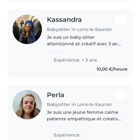
Kassandra
Babysitter in Lons-le-Saunier
Je suis un baby-sitter
attentionné et créatif avec 3 ans
d'expérience auprès d'enfants
de tous âges. Parlant
Expérience: > 3 ans
couramment français et anglais,
10,00 €/heure
je propose des activités ludiques,
de l'aide..
Perla
Babysitter in Lons-le-Saunier
Je suis une jeune femme calme
patiente empathique et créative,
fan de musique et de danse, qui
parle couramment anglais. Je
Expérience:
souhaite gagner en expérience