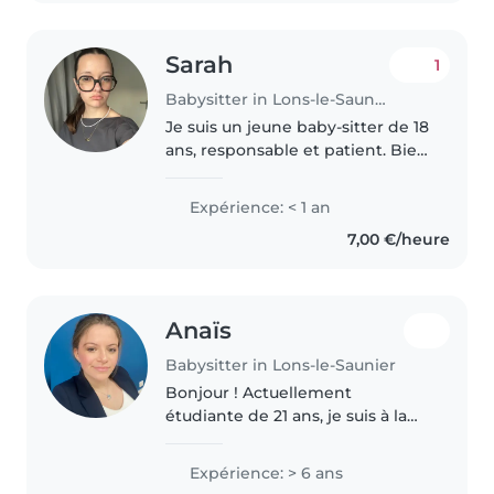
suis passionnée..
Sarah
1
Babysitter in Lons-le-Saunier
Je suis un jeune baby-sitter de 18
ans, responsable et patient. Bien
que je n'aie pas encore
d'expérience, j'ai des
Expérience: < 1 an
compétences variées comme le
7,00 €/heure
dessin, la lecture, les travaux
manuels,..
Anaïs
Babysitter in Lons-le-Saunier
Bonjour ! Actuellement
étudiante de 21 ans, je suis à la
recherche de travail afin de
payer mon quotidien. Je suis
Expérience: > 6 ans
grande soeur de deux (anciens)