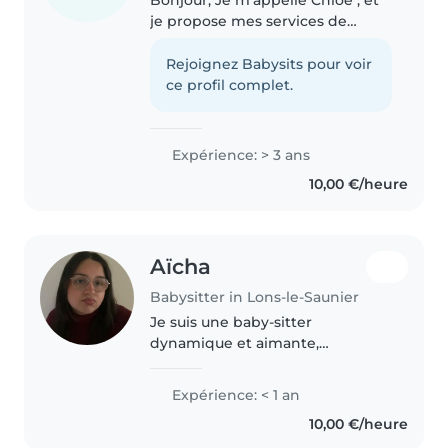
je propose mes services de
babysitting. Je suis une
personne sérieuse, responsable
Rejoignez Babysits pour voir
et attentionnée, et j'aime
ce profil complet.
beaucoup m'occuper des
enfants. J'ai..
Expérience: > 3 ans
10,00 €/heure
Aïcha
Babysitter in Lons-le-Saunier
Je suis une baby-sitter
dynamique et aimante,
fraîchement diplômée du brevet,
prête à offrir des soins
Expérience: < 1 an
attentionnés à vos enfants. Bien
10,00 €/heure
que nouvelle dans le domaine, je