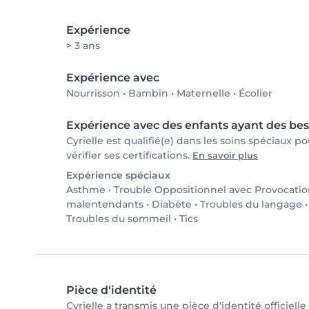
Expérience
> 3 ans
Expérience avec
Nourrisson
•
Bambin
•
Maternelle
•
Écolier
Expérience avec des enfants ayant des bes
Cyrielle est qualifié(e) dans les soins spéciaux 
vérifier ses certifications.
En savoir plus
Expérience spéciaux
Asthme
•
Trouble Oppositionnel avec Provocati
malentendants
•
Diabète
•
Troubles du langage
Troubles du sommeil
•
Tics
Pièce d'identité
Cyrielle a transmis une pièce d'identité officiell