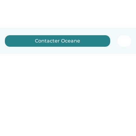
Contacter Oceane
Français
Comment ça marche
Aide
Conditions et confidentialité
Tarifs