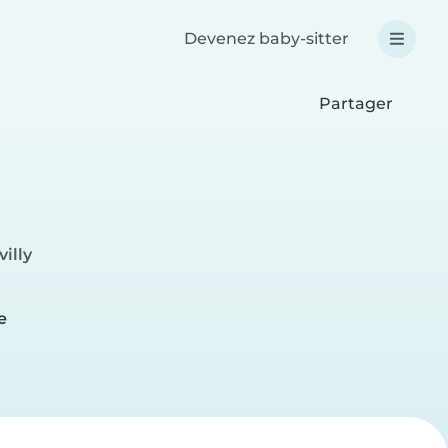
Devenez baby-sitter
Partager
illy
e