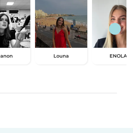
anon
Louna
ENOLA