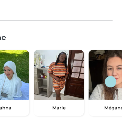
ne
ahna
Marie
Mégane