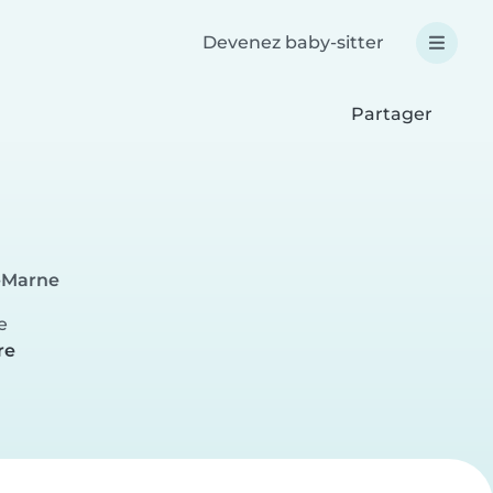
Devenez baby-sitter
Partager
r-Marne
e
re