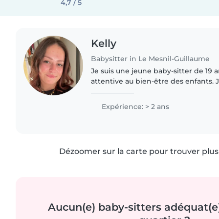
4,7 / 5
Kelly
Babysitter in Le Mesnil-Guillaume
Je suis une jeune baby-sitter de 19 
attentive au bien-être des enfants. J
avec les bébés, les tout-petits, les e
préscolaire et..
Expérience: > 2 ans
Dézoomer sur la carte pour trouver plus 
Aucun(e) baby-sitters adéquat(e