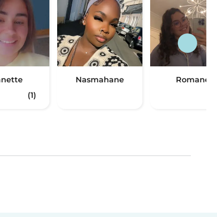
anette
Nasmahane
Romane
(1)