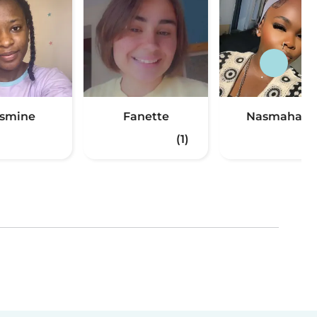
smine
Fanette
Nasmahane
(1)