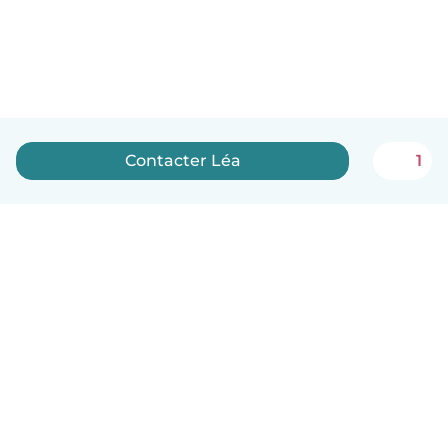
Contacter Léa
1
Français
Comment ça marche
Aide
Conditions et confidentialité
Tarifs