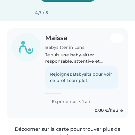
4,7 / 5
Maissa
Babysitter in Lans
Je suis une baby-sitter
responsable, attentive et
patiente, parlant couramment
français et arabe. Actuellement
Rejoignez Babysits pour voir
en classe de seconde, je suis
ce profil complet.
prête à m'occuper de vos
enfants avec soin..
Expérience: < 1 an
10,00 €/heure
Dézoomer sur la carte pour trouver plus de