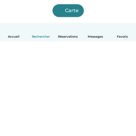
Carte
Accueil
Rechercher
Réservations
Messages
Favoris
Français
Comment ça marche
Aide
Conditions et confidentialité
Tarifs
Coordonnées de l'entreprise
Babysits pour les entreprises