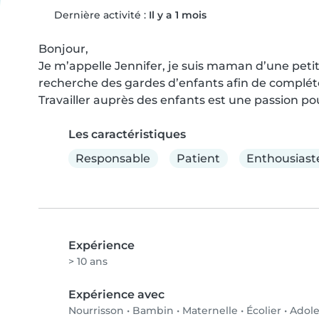
Dernière activité :
Il y a 1 mois
Bonjour,

Je m’appelle Jennifer, je suis maman d’une petite 
recherche des gardes d’enfants afin de compléte
Travailler auprès des enfants est une passion po
Les caractéristiques
Responsable
Patient
Enthousiast
Expérience
> 10 ans
Expérience avec
Nourrisson
•
Bambin
•
Maternelle
•
Écolier
•
Adole