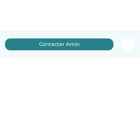
Contacter Amin
Français
Comment ça marche
Aide
Conditions et confidentialité
Tarifs