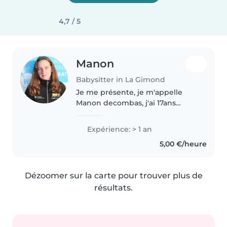
4,7 / 5
Manon
Babysitter in La Gimond
Je me présente, je m'appelle
Manon decombas, j'ai 17ans
j'aime bien être avec des enfants
que ce soit des nouveau née,
Expérience: > 1 an
bambi, et enfant de la
5,00 €/heure
maternelle. J'ai fait une
formation dans..
Dézoomer sur la carte pour trouver plus de
résultats.