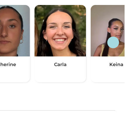
therine
Carla
Keina