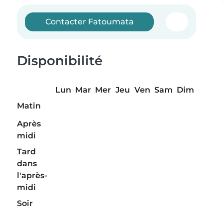
Contacter Fatoumata
Disponibilité
Lun
Mar
Mer
Jeu
Ven
Sam
Dim
Matin
Après
midi
Tard
dans
l'après-
midi
Soir