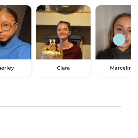
herley
Clara
Marceline