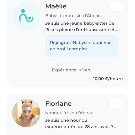
Maëlie
Babysitter in Isle-d'Abeau
Je suis une jeune baby-sitter de
15 ans pleine d'enthousiasme et
d'imagination. Bien que je n'aie
pas encore d'expérience en tant
Rejoignez Babysits pour voir
que baby-sitter, j'ai hâte de
ce profil complet.
travailler avec des..
Expérience: < 1 an
10,00 €/heure
Floriane
Nounou à Isle-d'Abeau
Je suis une nounou
expérimentée de 28 ans avec 7
ans d'expérience auprès des