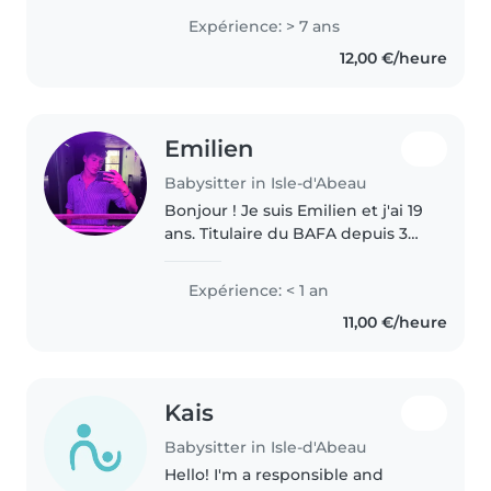
enfants d'âge préscolaire et
Expérience: > 7 ans
scolaire. Je suis calme, patiente
12,00 €/heure
et responsable. J'adore faire la
lecture,..
Emilien
Babysitter in Isle-d'Abeau
Bonjour ! Je suis Emilien et j'ai 19
ans. Titulaire du BAFA depuis 3
ans je travaille pendant les
vacances en centre de loisirs
Expérience: < 1 an
depuis 2 ans et demi et je suis
11,00 €/heure
animateur de camping..
Kais
Babysitter in Isle-d'Abeau
Hello! I'm a responsible and