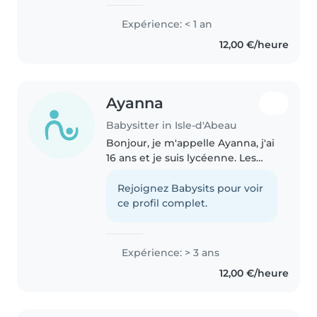
amicale, prête à s'occuper de vos
enfants avec soin et
Expérience: < 1 an
bienveillance. Bien que je
12,00 €/heure
débute dans le domaine de la
garde..
Ayanna
Babysitter in Isle-d'Abeau
Bonjour, je m'appelle Ayanna, j'ai
16 ans et je suis lycéenne. Les
vacances je propose de garder
vos enfants à domicile. J'ai
Rejoignez Babysits pour voir
l'habitude de m'occuper de mes
ce profil complet.
frères, sœurs et cousins,..
Expérience: > 3 ans
12,00 €/heure