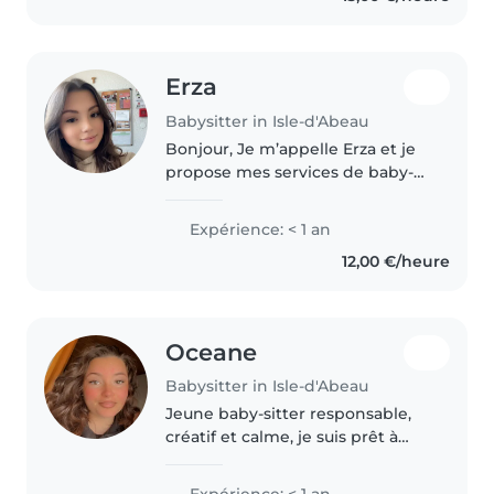
Erza
Babysitter in Isle-d'Abeau
Bonjour, Je m’appelle Erza et je
propose mes services de baby-
sitting. J’ai de l’expérience en
école maternelle et primaire en
Expérience: < 1 an
tant qu’animatrice. Je suis douce,
12,00 €/heure
patiente et sérieuse...
Oceane
Babysitter in Isle-d'Abeau
Jeune baby-sitter responsable,
créatif et calme, je suis prêt à
m'occuper de vos enfants avec
bienveillance. Certifié en