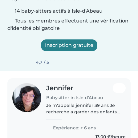
14 baby-sitters actifs à Isle-d'Abeau
Tous les membres effectuent une vérification
d'identité obligatoire
Inscription gratuite
4,7 / 5
Jennifer
Babysitter in Isle-d'Abeau
Je m'appelle jennifer 39 ans Je
recherche a garder des enfants a
partir de 3 ans. Experience de 5
ans service a domicile (scolaire
Expérience: > 6 ans
et handicap) Calme rigoureuse
13,00 €/heure
patiente serieuse Disponible..