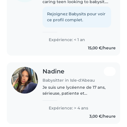
caring teen looking to babysit.
I'm fluent in English and French
and have experience with
Rejoignez Babysits pour voir
babies and toddlers. I enjoy
ce profil complet.
drawing, reading, and music
and..
Expérience: < 1 an
15,00 €/heure
Nadine
Babysitter in Isle-d'Abeau
Je suis une lycéenne de 17 ans,
sérieuse, patiente et
responsable. J'aime m'occuper
des enfants, jouer avec eux, les
Expérience: > 4 ans
aider dans leurs activités et
3,00 €/heure
veiller à leur bien-être. Grâce à..