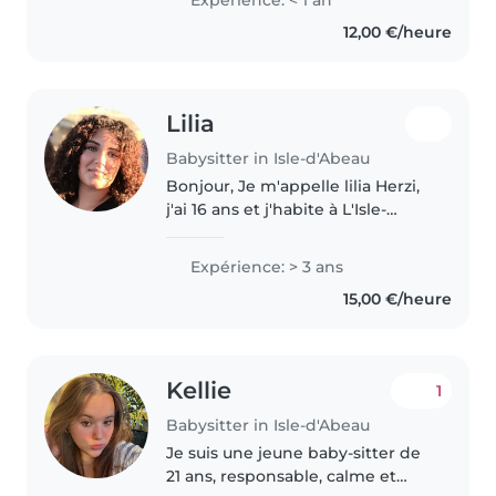
Expérience: < 1 an
premiers secours, je suis à l'aise
12,00 €/heure
avec les animaux, la cuisine..
Lilia
Babysitter in Isle-d'Abeau
Bonjour, Je m'appelle lilia Herzi,
j'ai 16 ans et j'habite à L'Isle-
d'Abeau. Je propose mes
services de babysitting avec
Expérience: > 3 ans
sérieux et bienveillance. Cela fait
15,00 €/heure
maintenant 3 ans que je..
Kellie
1
Babysitter in Isle-d'Abeau
Je suis une jeune baby-sitter de
21 ans, responsable, calme et