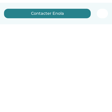
Contacter Enola
Français
Comment ça marche
Aide
Conditions et confidentialité
Tarifs
Coordonnées de l'entreprise
Babysits pour les entreprises