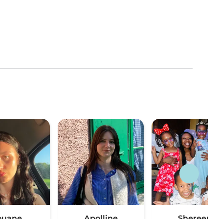
ouane
Apolline
Shereen