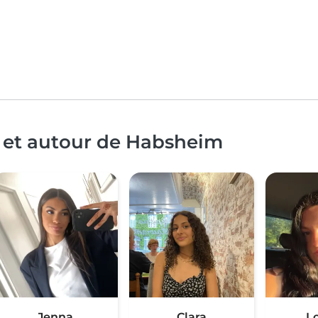
à et autour de Habsheim
Jenna
Clara
L