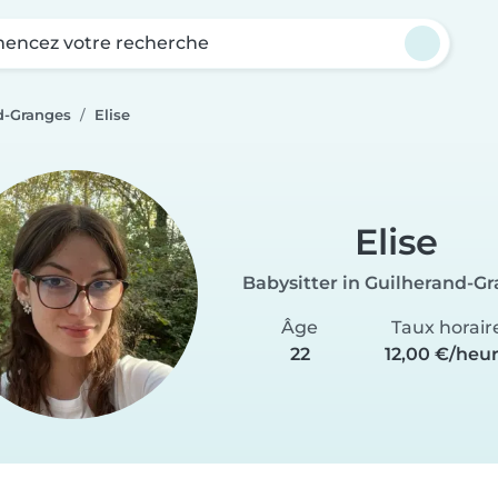
ncez votre recherche
d-Granges
Elise
Elise
Babysitter in Guilherand-G
Âge
Taux horair
22
12,00 €/heu