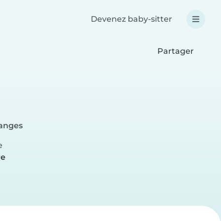
Devenez baby-sitter
Partager
ranges
e
re