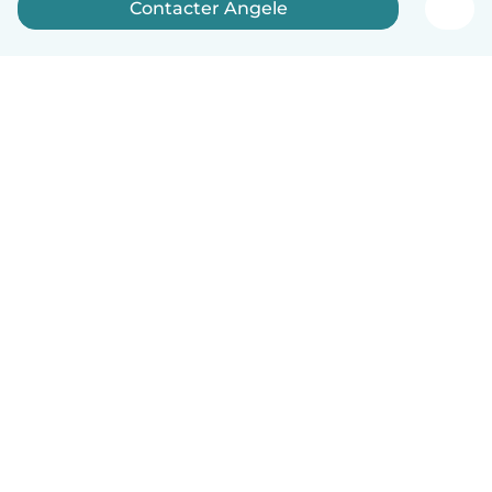
Contacter Angele
Français
Comment ça marche
Aide
Conditions et confidentialité
Tarifs
Coordonnées de l'entreprise
Babysits pour les entreprises
Les normes communautaires