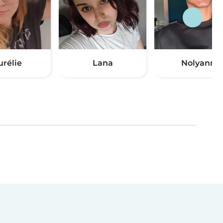
urélie
Lana
Nolyann