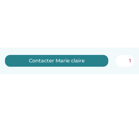
Contacter Marie claire
1
Français
Comment ça marche
Aide