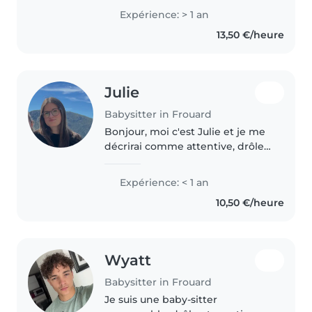
des tout-petits, des adolescents,
Expérience: > 1 an
des enfants d'âge préscolaire et
13,50 €/heure
des enfants..
Julie
Babysitter in Frouard
Bonjour, moi c'est Julie et je me
décrirai comme attentive, drôle
et j'adore rencontrer de
nouvelles personnes et
Expérience: < 1 an
découvrir de nouvelles choses.
10,50 €/heure
Je n'ai jamais fait de baby
sitting..
Wyatt
Babysitter in Frouard
Je suis une baby-sitter