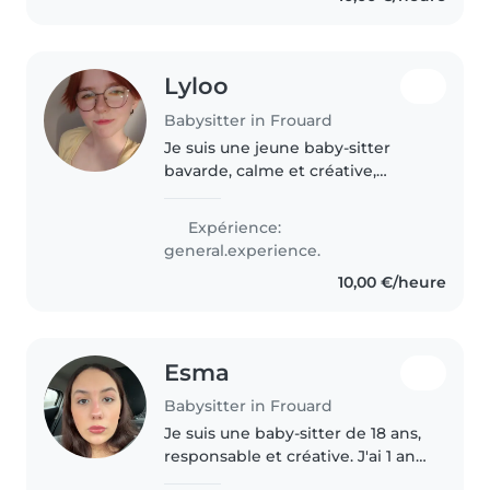
effectué des stage en..
Lyloo
Babysitter in Frouard
Je suis une jeune baby-sitter
bavarde, calme et créative,
parlant couramment le français
et l'anglais. Je suis entrain de
Expérience:
faire un Bac pro commerce et
general.experience.
j'adore m'occuper des enfants..
10,00 €/heure
Esma
Babysitter in Frouard
Je suis une baby-sitter de 18 ans,
responsable et créative. J'ai 1 an
d'expérience auprès des bébés,