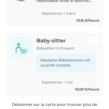
responsable, drôle et sportive,
avec 3 ans d'expérience en
garde d'enfants, des tout-petits
Expérience: > 3 ans
aux adolescents. Je parle
10,15 €/heure
couramment l'anglais, le français
et l'italien,..
Baby-sitter
Babysitter in Frouard
Rejoignez Babysits pour voir
ce profil complet.
Expérience: < 1 an
10,00 €/heure
Dézoomer sur la carte pour trouver plus de