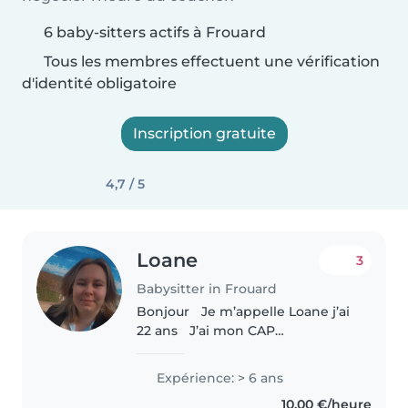
6 baby-sitters actifs à Frouard
Tous les membres effectuent une vérification
d'identité obligatoire
Inscription gratuite
4,7 / 5
Loane
3
Babysitter in Frouard
Bonjour Je m’appelle Loane j’ai
22 ans J’ai mon CAP
accompagnement éducatif
petite enfance. J’ai mon bac
Expérience: > 6 ans
accompagnement soins et
10,00 €/heure
service à la personne. J’ai