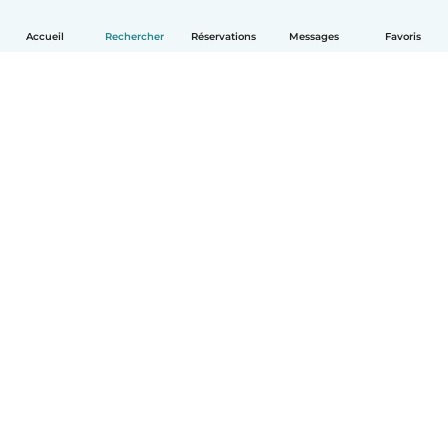
Accueil
Rechercher
Réservations
Messages
Favoris
Français
Comment ça marche
Aide
Conditions et confidentialité
Tarifs
Coordonnées de l'entreprise
Babysits pour les entreprises
Les normes communautaires