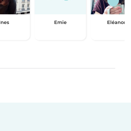
Ines
Emie
Eléanor