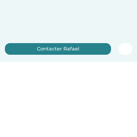
Contacter Rafael
Inscrivez-vous maintenant
Français
Comment ça marche
Aide