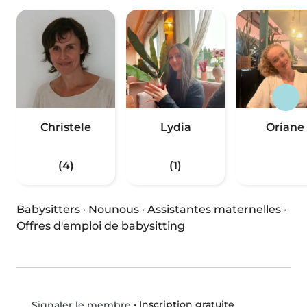
Christele
Lydia
Oriane
(4)
(1)
Babysitters
·
Nounous
·
Assistantes maternelles
·
Offres d'emploi de babysitting
•
Inscription gratuite
Signaler le membre