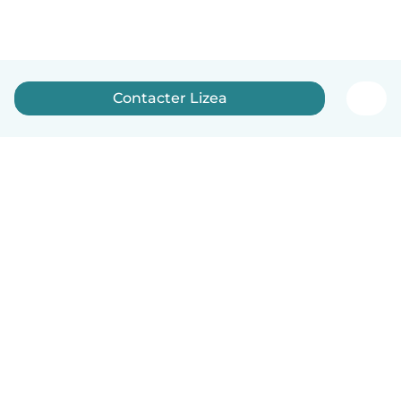
Contacter Lizea
Français
Comment ça marche
Aide
Conditions et confidentialité
Tarifs
Coordonnées de l'entreprise