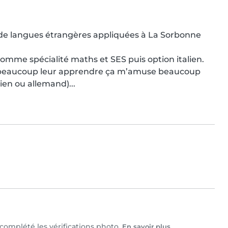
 de langues étrangères appliquées à La Sorbonne 
mme spécialité maths et SES puis option italien.

me beaucoup leur apprendre ça m’amuse beaucoup 
ien ou allemand)...
t complété les vérifications photo.
En savoir plus