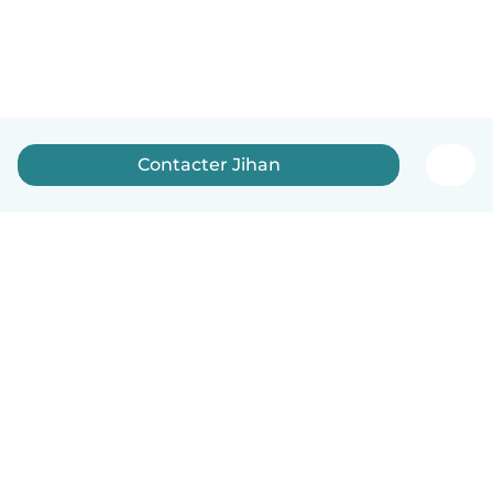
Contacter Jihan
Français
Comment ça marche
Aide
Conditions et confidentialité
Tarifs