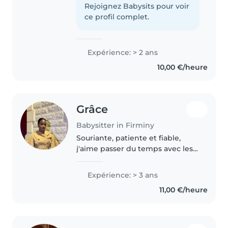
tous âges depuis un an.
Rejoignez Babysits pour voir
Polyglotte (français, anglais,
ce profil complet.
albanais) et douée pour les
activités créatives,..
Expérience: > 2 ans
10,00 €/heure
Grâce
Babysitter in Firminy
Souriante, patiente et fiable,
j'aime passer du temps avec les
enfants et m'assurer qu'ils sont
en sécurité tout en s'amusant. Je
Expérience: > 3 ans
suis disponible et motivée pour
11,00 €/heure
prendre soin de vos..