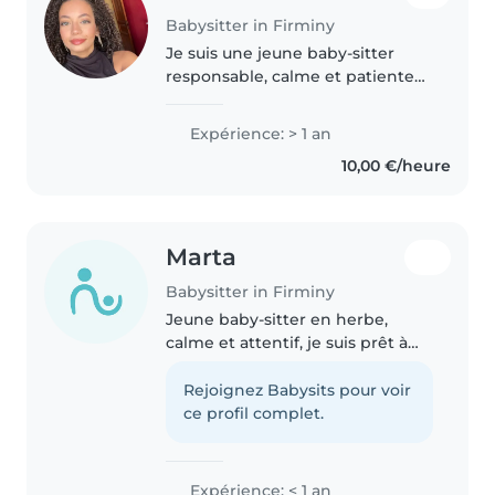
Babysitter in Firminy
Je suis une jeune baby-sitter
responsable, calme et patiente
avec une année d'expérience en
garde d'enfants, spécialisée dans
Expérience: > 1 an
les écoliers et les adolescents.
10,00 €/heure
J'aime lire, dessiner..
Marta
Babysitter in Firminy
Jeune baby-sitter en herbe,
calme et attentif, je suis prêt à
m'occuper de vos enfants avec
bienveillance. Bien que je
Rejoignez Babysits pour voir
débute dans le domaine, je suis à
ce profil complet.
l'aise avec les tout-petits..
Expérience: < 1 an