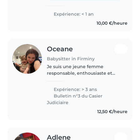
Expérience: < 1 an
10,00 €/heure
Oceane
Babysitter in Firminy
Je suis une jeune femme
responsable, enthousiaste et
patiente, avec 3 ans
d'expérience en garde d'enfants,
Expérience: > 3 ans
allant des bébés aux écoliers. Je
Bulletin n°3 du Casier
suis à l'aise avec les enfants
Judiciaire
ayant des..
12,50 €/heure
Adlene