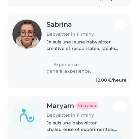
De plus j'ai..
Sabrina
Babysitter in Firminy
Je suis une jeune baby-sitter
créative et responsable, idéale
pour s'occuper de vos enfants en
âge préscolaire et scolaire. Je
Expérience:
suis certifiée en premiers
general.experience.
secours et je parle couramment..
10,00 €/heure
Maryam
Nouveau
Babysitter in Firminy
Je suis une baby-sitter
chaleureuse et expérimentée,
travaillant avec des enfants de