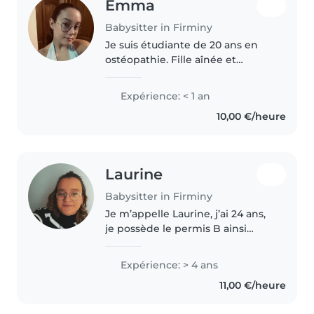
Emma
Babysitter in Firminy
Je suis étudiante de 20 ans en
ostéopathie. Fille aînée et
grande soeur d'un frère. J'ai
toujours était proche des
Expérience: < 1 an
enfants, je me suis souvent
10,00 €/heure
occupé de mon petit frère et des
enfants..
Laurine
Babysitter in Firminy
Je m’appelle Laurine, j’ai 24 ans,
je possède le permis B ainsi
qu’un véhicule. J’ai déjà eu
plusieurs contrats auprès
Expérience: > 4 ans
d’agences de gardes d’enfants
11,00 €/heure
ce qui me fait
approximativement..