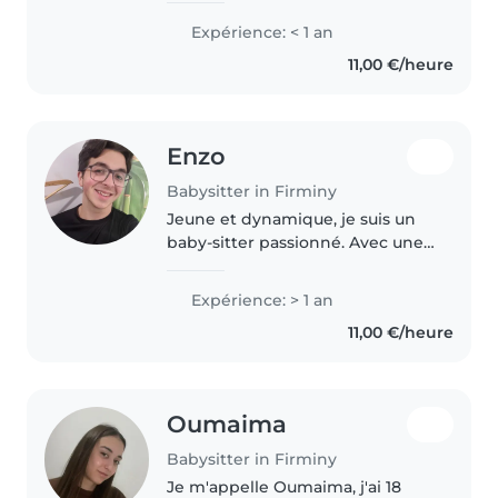
peux aller sont le Chambon,
Expérience: < 1 an
unieux et firminy la ville où
11,00 €/heure
j'habite. Je suis une personne..
Enzo
Babysitter in Firminy
Jeune et dynamique, je suis un
baby-sitter passionné. Avec une
année d'expérience, j'aime lire
des histoires, faire des travaux
Expérience: > 1 an
manuels et jouer avec les
11,00 €/heure
enfants. Je suis également..
Oumaima
Babysitter in Firminy
Je m'appelle Oumaima, j'ai 18