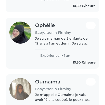
10,50 €/heure
Ophélie
Babysitter in Firminy
Je suis maman de 5 enfants de
19 ans à 1 an et demi . Je suis à
l'écoute des parents et j'ai de
l'expérience grâce à mes
Expérience: > 1 an
enfants. Je suis patiente et
10,50 €/heure
intuitive et sait souvent ce dont..
Oumaïma
Babysitter in Firminy
Je m'appelle Oumaima je vais
avoir 19 ans cet été, je peux me
déplacer en bus. Les villes où je