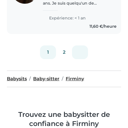
ans. Je suis quelqu'un de
sérieuse, patiente et
responsable. J'ai une petite sœur
Expérience: < 1 an
dont je m'occupe souvent, et
11,60 €/heure
j'aime beaucoup passer du
temps avec les..
1
2
Babysits
Baby-sitter
Firminy
Trouvez une babysitter de
confiance à Firminy