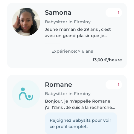
Samona
1
Babysitter in Firminy
Jeune maman de 29 ans , c'est
avec un grand plaisir que je
garderai vos enfants et que les
aideraient à faire leurs devoirs .
Expérience: > 6 ans
Animatrice de profession, je
13,00 €/heure
mettrais tout en œuvre pour..
Romane
1
Babysitter in Firminy
Bonjour, je m'appelle Romane
j'ai 17ans . Je suis à la recherche
de petits jobs d'été pour
juin,juillet et août . Calme et
Rejoignez Babysits pour voir
patiente, je pense que le
ce profil complet.
babysitting pourrait très bien..