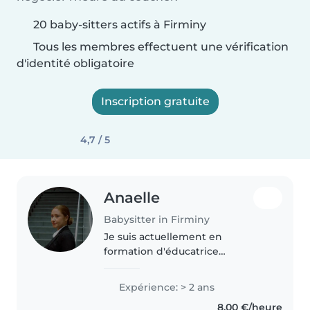
20 baby-sitters actifs à Firminy
Tous les membres effectuent une vérification
d'identité obligatoire
Inscription gratuite
4,7 / 5
Anaelle
Babysitter in Firminy
Je suis actuellement en
formation d'éducatrice
spécialisée depuis 2ans et demi.
J'ai fait des stages auprès
Expérience: > 2 ans
d'enfants porteur d'autisme et
8,00 €/heure
de troubles du comportement.