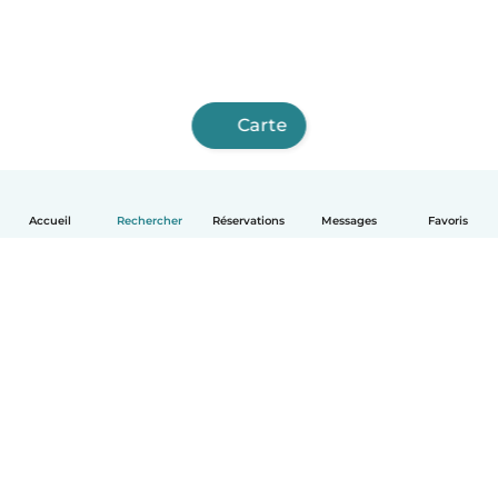
Carte
Accueil
Rechercher
Réservations
Messages
Favoris
Français
Comment ça marche
Aide
Conditions et confidentialité
Tarifs