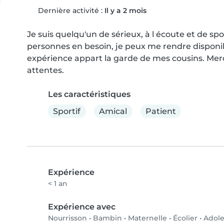
Dernière activité :
Il y a 2 mois
Je suis quelqu'un de sérieux, à l écoute et de sport
personnes en besoin, je peux me rendre disponible
expérience appart la garde de mes cousins. Merci
attentes.
Les caractéristiques
Sportif
Amical
Patient
Expérience
< 1 an
Expérience avec
Nourrisson
•
Bambin
•
Maternelle
•
Écolier
•
Adole