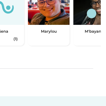
Sena
Marylou
M'bayang
(1)