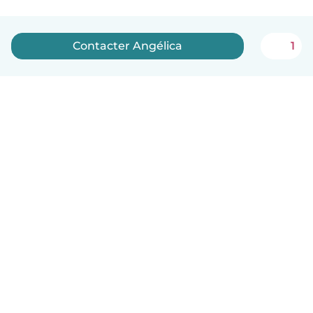
Contacter Angélica
1
Français
Comment ça marche
Aide
Conditions et confidentialité
Tarifs
Coordonnées de l'entreprise
Babysits pour les entreprises