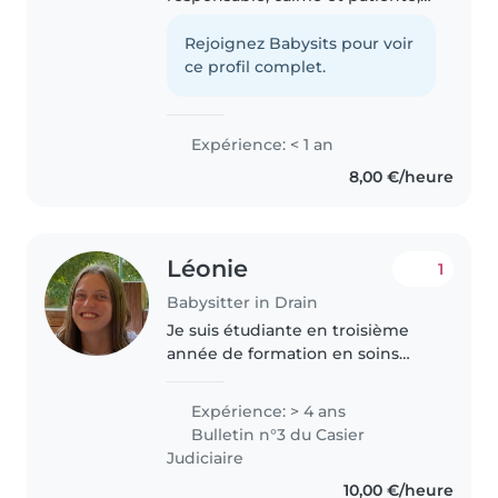
idéale pour les enfants en âge
préscolaire et scolaire. Bien que
Rejoignez Babysits pour voir
je débute dans le domaine, je
ce profil complet.
suis certifiée en premiers..
Expérience: < 1 an
8,00 €/heure
Léonie
1
Babysitter in Drain
Je suis étudiante en troisième
année de formation en soins
infirmiers. J'effectue pas mal de
baby sitting à mes heures
Expérience: > 4 ans
perdues. Je travaille également
Bulletin n°3 du Casier
en tant qu'aide soignante à
Judiciaire
domicile...
10,00 €/heure