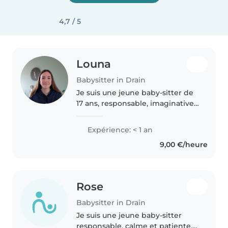
4,7 / 5
Louna
Babysitter in Drain
Je suis une jeune baby-sitter de
17 ans, responsable, imaginative
et calme. Bien que je n'aie pas
encore d'expérience
Expérience: < 1 an
professionnelle, j'ai acquis des
9,00 €/heure
compétences variées en
travaillant..
Rose
Babysitter in Drain
Je suis une jeune baby-sitter
responsable, calme et patiente,