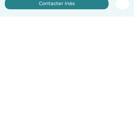
Contacter Inès
Inscrivez-vous maintenant
Français
Comment ça marche
Aide
Conditions et confidentialité
Tarifs