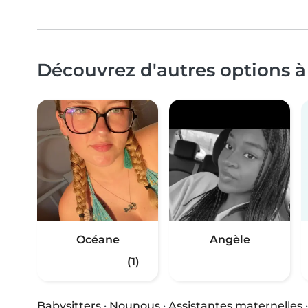
Découvrez d'autres options à
Océane
Angèle
(1)
Babysitters
·
Nounous
·
Assistantes maternelles