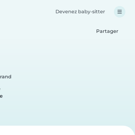
Devenez baby-sitter
Partager
rrand
e
e