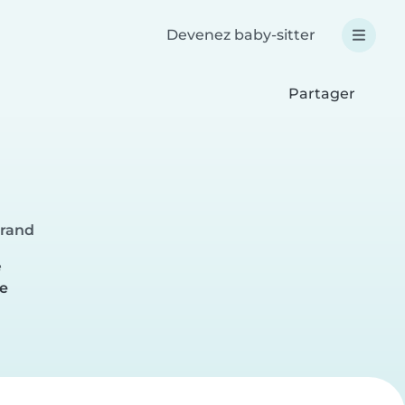
Devenez baby-sitter
Partager
rrand
e
e